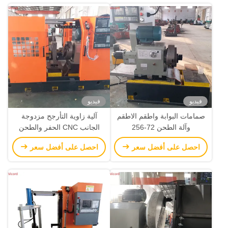
فيديو
فيديو
صمامات البوابة واطقم الاطقم
آلية زاوية التأرجح مزدوجة
وآلة الطحن 72-256
الجانب CNC الحفر والطحن
380 فولت 50 هرتز 75-250
احصل على أفضل سعر
احصل على أفضل سعر
r/min