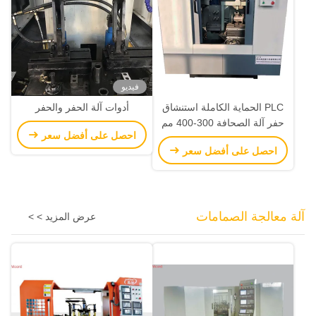
فيديو
PLC الحماية الكاملة استنشاق
أدوات آلة الحفر والحفر
حفر آلة الصحافة 300-400 مم
احصل على أفضل سعر
الجهاز المتوسط إلى
احصل على أفضل سعر
Cenctemaximum طول التصنيع
آلة معالجة الصمامات
عرض المزيد > >