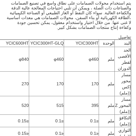
تم استخدام محولات الصمامات على نطاق واسع في تصنيع الصمامات
الصناعات ذات الصلة ، ويمكن أن تلبي احتياجات المعالجة عالية الدقة
الكفاءة العالية. سواء كان النفط أو الغاز الطبيعي أو الصناعة الكيميائية
الطاقة الكهربائية أو بناء السفن، محولات الصمامات هي معدات أساسية
ا غنى عنها. من خلال اختيار واستخدام معقول، يمكن تحسين جودة
كفاءة إنتاج منتجات الصمامات بشكل كبير.
فاصيل
لبند
الوحدة
YCIC300HT
YCIC300HT-GLQ
YCIC600HT
لحد
لأقصى
ملم
φ460
φ460
φ840
قطر
لدوران
سار
حور
ملم
170
170
270
كس
(ملم)
سار
المحور Z
ملم
395
515
520
(ملم)
لتكافؤ
ملم
≤0.1
≤0.1
≤0.15
(ملم)
لتوازي
ملم
≤0.1
≤0.1
≤0.15