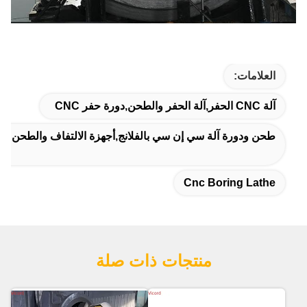
العلامات:
آلة CNC الحفر,آلة الحفر والطحن,دورة حفر CNC
طحن ودورة آلة سي إن سي بالفلانج,أجهزة الالتفاف والطحن اللاسلكية,صمامات 
Cnc Boring Lathe
منتجات ذات صلة