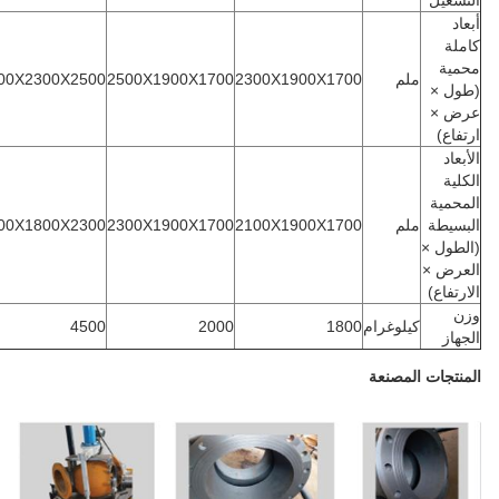
لتشغيل
بعاد
املة
حمية
ملم
2300X1900X1700
2500X1900X1700
3000X2300X2500
طول ×
رض ×
رتفاع)
لأبعاد
لكلية
لمحمية
لبسيطة
ملم
2100X1900X1700
2300X1900X1700
2700X1800X2300
الطول ×
لعرض ×
لارتفاع)
زن
كيلوغرام
1800
2000
4500
لجهاز
لمنتجات المصنعة