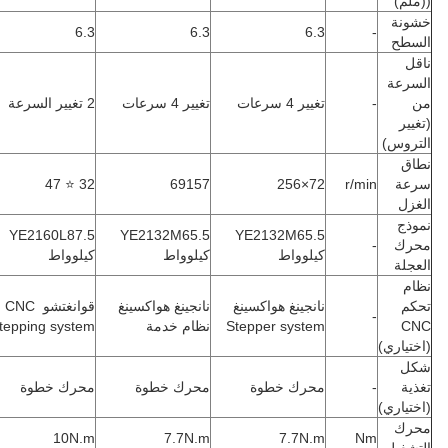
(ملم)
شونة
6.3
6.3
6.3
-
لسطح
اقل
لسرعة
ن
-
تغيير 4 سرعات
تغيير 4 سرعات
2 تغيير السرعة
تغيير
لتروس)
طاق
رعة
r/min
72×256
69157
32 ⭐ 47
لغزل
موذج
YE2160L87.5
YE2132M65.5
YE2132M65.5
حرك
-
كيلوواط
كيلوواط
كيلوواط
لعجلة
ظام
حكم
نانجينغ هواكسينغ
نانجينغ هواكسينغ ‬
قوانغتشو CNC ‬
-
CN
‬Stepper system
نظام خدمة
stepping system
اختياري)
كل
غذية
-
محرك خطوة
محرك خطوة
محرك خطوة
اختياري)
حرك
10N.m
7.7N.m
7.7N.m
Nm