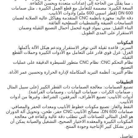
 مما يقلل من الحاجة إلى إعدادات متعددة ويحسن الكفاءة.
لسعة الكبيرة: مصممة للتعامل مع قطع العمل الكبيرة ، مثل صمامات
DN (قطر اسمي 600 ملم) وأدوات الأنابيب.
دقة عالية: مجهزة بأنظمة CNC المتقدمة وهياكل عالية الصلابة لضمان
لتسامحات الضيقة والتشطيبات السطحية الفائقة.
لبناء الثقيل: مبني بمواد قوية لتحمل أحمال التصنيع الثقيلة وضمان
لاستقرار على المدى الطويل.
لمكونات
لسرير: قاعدة ثقيلة التي توفر الاستقرار وتدعم هيكل الآلة بأكملها.
لغزل: غزل قوي قادر على التعامل مع الأدوات الكبيرة وحملات القطع
لثقيلة.
نظام التحكم CNC: نظام CNC متطور للسيطرة الدقيقة على عمليات
لتصنيع.
ظام التبريد: أنظمة التبريد المتكاملة لإدارة الحرارة وتحسين عمر الأداة.
لتطبيقات
صنيع الصمامات: معالجة الصمامات ذات القطر الكبير (على سبيل المثال
 صمامات الكرات ، صمامات البوابات ، وصمامات الفراشة).
دوات الأنابيب: تصنيع الأطراف، المرفقين، الشرائط، وغيرها من أدوات
لأنابيب.
لنفط والغاز: تصنيع مكونات خطوط الأنابيب ومعدات الحفر والمصافي.
صمامات DN 600، مصالح الأنابيب CNC حفر، طحن، وتحويل آلة الدوران
و الحل المثالي للصناعات التي تتطلب دقة عالية وكفاءة في معالجة
لمكونات الكبيرة والمعقدة.الاختيار الصحيح، التشغيل والصيانة يمكن أن
عزز بشكل كبير الإنتاجية وجودة المنتج.
فاصيل