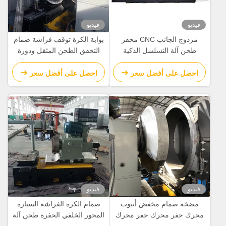
فيديو
فيديو
مزدوج الجانب CNC محفز
بوابة الكرة توقف فراشة صمام
طحن آلة التسلسل الذكية
التحقق الطحن المثقل ودورة
بالكامل الآلية
الجهاز الدوارة 50 R/Min
احصل على أفضل سعر
احصل على أفضل سعر
فيديو
فيديو
مضخة صمام مخفض أنبوب
صمام الكرة الفراشة السيارة
محرك حفر محرك حفر محرك
المحور الخلفي الحفرة طحن آلة
تحويل آلة CNC آلة الدوائر
تحويل / طاحونة تحويل Cnc