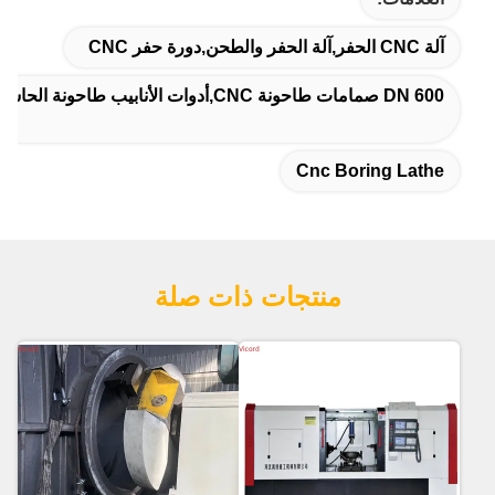
آلة CNC الحفر,آلة الحفر والطحن,دورة حفر CNC
DN 600 صمامات طاحونة CNC,أدوات الأنابيب طاحونة الحاسب الآلي,طاحونة حفرة دورة آلة التشغيل
Cnc Boring Lathe
منتجات ذات صلة