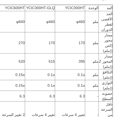
لبند
الوحدة
YCIC300HT
YCIC300HT-GLQ
YCIC600HT
لحد
لأقصى
ملم
φ460
φ460
φ840
قطر
لدوران
سار
حور
ملم
170
170
270
كس
(ملم)
سار
المحور Z
ملم
395
515
520
(ملم)
لتكافؤ
ملم
≤0.1
≤0.1
≤0.15
(ملم)
لتوازي
ملم
≤0.1
≤0.1
≤0.15
(ملم)
شونة
6.3
6.3
6.3
-
لسطح
اقل
لسرعة
ن
-
تغيير 4 سرعات
تغيير 4 سرعات
2 تغيير السرعة