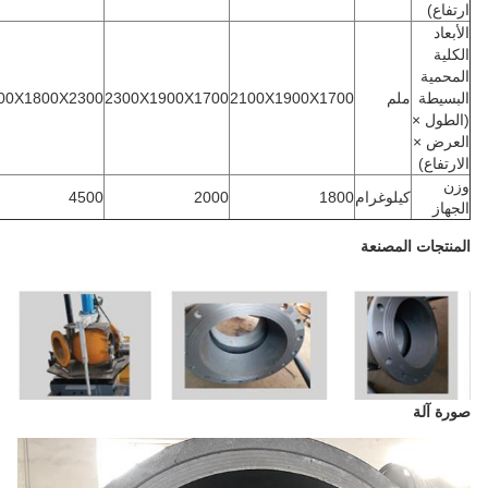
رتفاع)
لأبعاد
لكلية
لمحمية
لبسيطة
ملم
2100X1900X1700
2300X1900X1700
2700X1800X2300
الطول ×
لعرض ×
لارتفاع)
زن
كيلوغرام
1800
2000
4500
لجهاز
لمنتجات المصنعة
ورة آلة