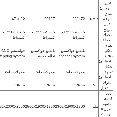
تغيير
لتروس)
طاق
رعة
r/min
72×256
69157
32 ⭐ 47
لغزل
موذج
YE2160L87.5
YE2132M65.5
YE2132M65.5
حرك
-
كيلوواط
كيلوواط
كيلوواط
لعجلة
ظام
حكم
نانجينغ هواكسينغ
نانجينغ هواكسينغ ‬
قوانغتشو CNC ‬
-
CN
‬Stepper system
نظام خدمة
stepping system
اختياري)
كل
غذية
-
محرك خطوة
محرك خطوة
محرك خطوة
اختياري)
حرك
10N.m
7.7N.m
7.7N.m
Nm
لتشغيل
بعاد
املة
حمية
ملم
2300X1900X1700
2500X1900X1700
3000X2300X2500
طول ×
رض ×