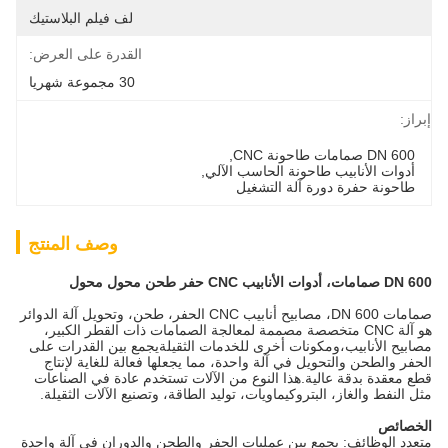
لف فيلم البلاستيك
القدرة على العرض:
30 مجموعة شهريا
براز:
DN 600 صمامات طاحونة CNC
, 
أدوات الأنابيب طاحونة الحاسب الآلي
, 
طاحونة حفرة دورة آلة التشغيل
وصف المنتج
D صمامات، أدوات الأنابيب CNC حفر طحن محول محول
صمامات DN 600، مصابيح أنابيب CNC الحفر، طحن، وتحويل آلة الدوائر
هو آلة CNC متخصصة مصممة لمعالجة الصمامات ذات القطر الكبير،
صابيح الأنابيب،ومكونات أخرى للخدمات الثقيلةيجمع بين القدرات على
لحفر والطحن والتحويل في آلة واحدة، مما يجعلها فعالة للغاية لإنتاج
طع معقدة بدقة عالية.هذا النوع من الآلات تستخدم عادة في الصناعات
ثل النفط والغاز، البتروكيماويات، توليد الطاقة، وتصنيع الآلات الثقيلة.
لخصائص
تعدد الوظائف: يجمع بين عمليات الحفر والطحن والدوران في آلة واحدة