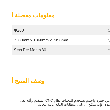
معلومات مفصلة
:
Φ280
:
2300mm × 1860mm × 2450mm
30 Sets Per Month
وصف المنتج
تتيح تنوع آلة الحفر Qun U لها أداءً جيدًا في مجموعة متنوعة من سيناريوهات المعالجة.الحفر الغريب والعمليات الأخرى، لتحقيق الاستخدامات المتعددة من حفرة واحدة. تستخدم المعدات نظام CNC المتقدم وآلية نقل
ة، فإنه يمكن أن تلبي متطلبات الدقة عالية للغاية.