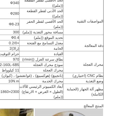
الحد الأقصى لقطر القطعة
Φ340
((ملم))
الحد الأدنى لقطر القطعة
Φ280
((ملم))
المواصفات التقنية
الحد الأقصى لقطر الحفر
Φ8-23
((ملم)
مسافة محور التغذية ((ملم)
300
تحديد الموقع ((ملم)
Φ0.4
معدل التسامح مع الفتحة
+0.2/0
دقة المعالجة
الخامة
(را3)2
القيادة
حزام التوقيت
نطاق سرعة الغزل ((r/min)
970
محرك العجلة
نموذج محرك العجلة
2-160L-6B5
محرك العجلة
11 كيلوواط
نظام CNC (اختياري)
(نانجينغ) (هوكسينغ) ، (غوانغتشو) ، (كيوان)
وضع التغذية
محرك الخدمة
10N.m
أبعاد الكمبيوتر الرئيسي للآلات
مظهر آلة الجهاز (الحماية
(الطول × العرض × الارتفاع)
2300×1860×2450
الكاملة)
((ملم)
المنتج المعالج