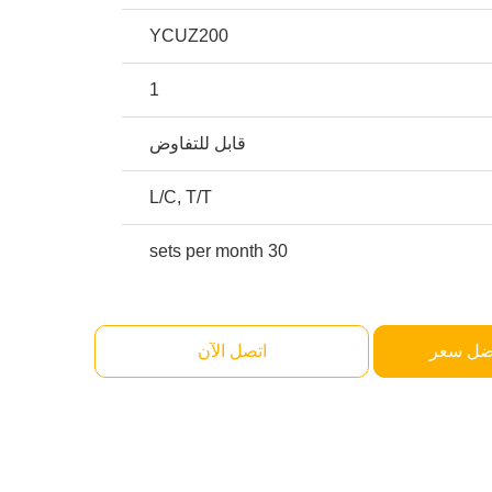
YCUZ200
1
قابل للتفاوض
L/C, T/T
30 sets per month
ضل سعر
اتصل الآن