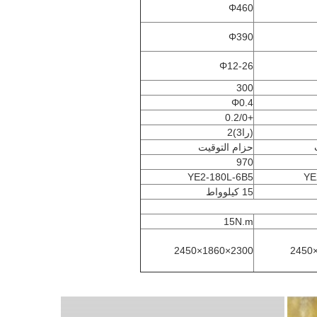
Φ460
Φ390
Φ12-26
300
Φ0.4
+0.2/0
(را3)2
حزام التوقيت
970
YE2-180L-6B5
YE
15 كيلوواط
15N.m
2300×1860×2450