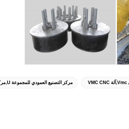
مركز التصنيع العمودي للمجموعة U,مركز التصنيع العمودي Φ340,آلة حفر لـ VMC للبيع