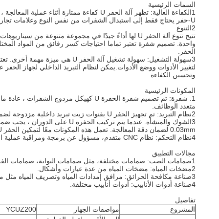
السمات الرئيسية
1الكفاءة العالية: تظهر آلة الحفر U كفاءة 
U-حفر يحتاج فقط إلى استبدال الشفرات من نفس النوع وعلامات تجارية مختلفة، والتي هي سهلة التشغيل.
2التنوع
تتيح تنوع آلة الحفر U لها أداءً جيدًا في مجموعة متنوع
الحفر.
3سهولة التشغيل: سهولة تشغيل آل
وتحسين الكفاءة.
المكونات الرئيسية
متعدد الوظائف.
2نظام التبريد: تم تجهيز الحفر U بقنوات زيت تبريد داخلية مزدوجة لضمان إمدادات كافية من سائل التبريد خلال عملية الحفر لمنع الإفراط في الحرارة واللبس.
3الشوك والمنشأة: عندما يتم ت
0.03mm لضمان دقة المعالجة. تعمل هذه المكونات معًا لتمكين الحفر U من حفر وتوسيع الثقوب بكفاءة ودقة على مركز التصنيع أو الدوائر.
4نظام التحكم: نظام CNC متقدم، مسؤول عن برمجة ومراقبة عملية المعالجة.
مجالات التطبيق
1صمامات الصب: صمامات مختلفة، مثل صمامات البوابة، صمامات الفراشة، صمامات الوقاية، الخ.
2مضخات المياه: مضخات المياه من عدة عيارات وأشكال.
3صناعة مكافحة الحرائق: مرافق إمدادات المياه وتصريف المياه مثل مصابيح الحرائق.
4صناعة أدوات الأنابيب: أدوات أنابيب مختلفة.
تفاصيل
المشروع
مواصفات الجهاز
YCUZ200