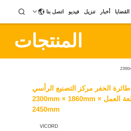
القضايا
أخبار
تنزيل
فيديو
اتصل بنا
المنتجات
لمجموعة U طائرة الحفر مركز التصنيع الرأسي
Φ340 قطر قطعة العمل 2300mm × 1860mm ×
2450mm
VICORD