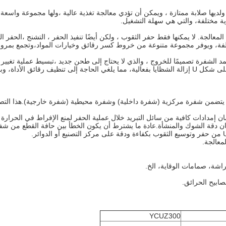
ممتازة أثناء عملية المعالجة ، ولديها صلابة ممتازة ، ويمكن أن تؤدي معالجة تغذية عالية ،وله
ة من سيناريوهات المعالجة. لا يمكنها فقط حفر الثقوب ، ولكن أيضًا تنفيذ الحفر ، التشن
ة الحفر U هي ميزة مهمة أخرى. تعتمد الشفرة تصميمًا للخروج ، والذي لا يحتاج إلى طحن جديد ،ت
لتغيير الأدوات ووضع الأدوات.يمكن لنظام التبريد الداخلي لجهاز الحفر على شكل U إزالة الشظايا بفعالية، مم
ركيب الحفرة U على الدوران ، يجب ضمان دقة الشوك والمنشأة.عادة ما يشترط أن يكون الخطأ بين
YCUZ300