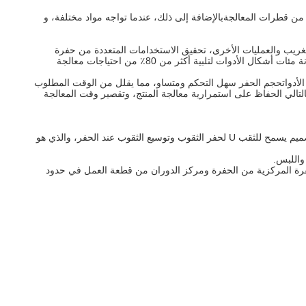
ا مجموعة واسعة من قطرات المعالجةبالإضافة إلى ذلك، عندما تواجه مواد مختلفة، و
ج ،الحفر الغريب والعمليات الأخرى، تحقيق الاستخدامات المتعددة من حفرة
واحدة. تصميم شفرة تعتبر تماما احتياجات كسر رقائق من المواد المختلفة، ويوفر مجموعة متنوعة من خروط كسر رقائق وخيارات المواد،وتجمع بمرونة مئات أشكال الأدوات لتلبية أكثر من 80٪ من احتياجات معالجة
بسيط عملية تغيير الأدواتحجم الحفر سهل التحكم ومتساو، مما يقلل من الوقت المطلوب
ا يلغي الحاجة إلى تنظيف رقائق الأداة، وبالتالي الحفاظ على استمرارية معالجة المنتج، وتقصير وقت المعالجة
1. شفرة: تم تصميم شفرة الحفرة U كهيكل مزدوج الشفرات ، عادة ما يتضمن شفرة مركزية (شفرة داخلية) وشفرة محيطية (شفرة خارجية).هذا التصميم يسمح للثقب U لحفر الثقوب وتوسيع الثقوب عند الحفر، والذي هو
 حافة القطع من شفرة المركزية من الحفرة ومركز الدوران من قطعة العمل في حدود