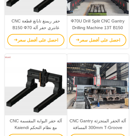
Φ70U Drill Split CNC Gantry
حفر ريمنغ تابانغ قطعة CNC
Drilling Machine 13T B150
غانتري حفر آلة B150 Φ70
سبيندل
احصل على أفضل سعر
احصل على أفضل سعر
آلة الحفر المتجزئة CNC Gantry
آلة حفر البوابة المقسمة CNC
300mm T-Groove المسافة
مع نظام التحكم Kaiendi
15N.M/10N.M/7.7N.S محرك
K1000MFli