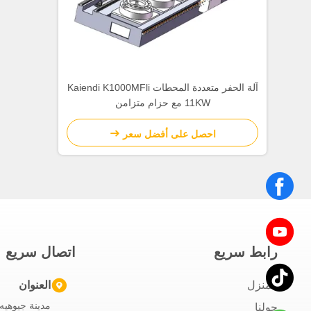
آلة الحفر متعددة المحطات Kaiendi K1000MFli
11KW مع حزام متزامن
احصل على أفضل سعر
رابط سريع
اتصال سريع
المنزل
العنوان
مدينة جيوهيه،
حولنا