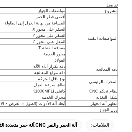
تفاصيل
مشروع
مواصفات الجهاز
أقصى قطر الحفر
المسافة من نهاية الغزل إلى الطاولة
السفر على محور X
السفر على محور Y
المواصفات التقنية
التنقل على محور Z
مسافة الفتحة T
محور الخدمة
الفولاذ
دقة تكرار أداة الآلة
دقة المعالجة
دقة موقع المعالجة
نوع ناقل الحركة
المحرك الرئيسي
نطاق سرعة الغزل
نظام تحكم CNC
كانيتي K1000MFLi
شكل التغذية
محرك الخدمة
مظهر آلة الجهاز
أبعاد آلة الأدوات (الطول × العرض × الار
وزن الجهاز
العلامات:
آلة الحفر والنقر CNC,آلة حفر متعددة الثقوب,آلة الحفر المتعددة