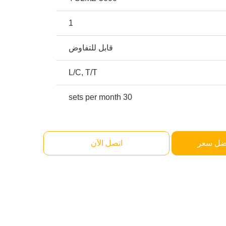
1
قابل للتفاوض
L/C, T/T
30 sets per month
ضل سعر
اتصل الآن