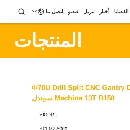
القضايا
أخبار
تنزيل
فيديو
اتصل بنا
المنتجات
Φ70U Drill Split CNC Gantry D
Machine 13T B150 سبيندل
VICORD
YCLMZ-5000