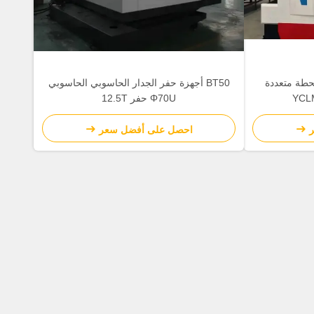
لة الحفر CNC gantry محطة متعددة
BT50 أجهزة حفر الجدار الحاسوبي الحاسوبي
Φ70U حفر 12.5T
احصل على أفضل سعر