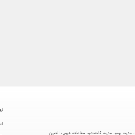
نش
اش
 مدينة بوتو، مدينة كانغتشو، مقاطعة هيبي، الصين.