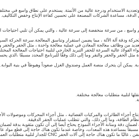
 CNC ذات كفاءة عالية ودقة عالية وتعددية الاستخدام ودرجة عالية من الأتمتة. يستخدم على نطاق
الدقة، مساعدة الشركات المصنعة على تحسين كفاءة الإنتاج وخفض التكاليف. وهي
 الفعالة: نطاق سرعة الغولف من حفر الجدار CNC المنقسم واسع ، من سرعة منخفضة إلى سرعة عالية ، والتي يم
شراع CNC المنقسم في وقت واحد العديد من وظائف معالجة المعادن في عملية معالجة واحدة ، مثل الح
ء الفولاذ عالية السرعة للحفر التبريد الخارجي لتلبية احتياجات المعالجة المختلف
دة مثل الحفر والحفر والنقر وما إلى ذلك وفقًا للبرنامج المحدد مسبقًا ،الذي 
ما تتبنى حفر البوابة CNC المنقسمة بنية البوابة. يمكن أن يتحرك منصة العمل وصندوق الغزل صعوداً وهب