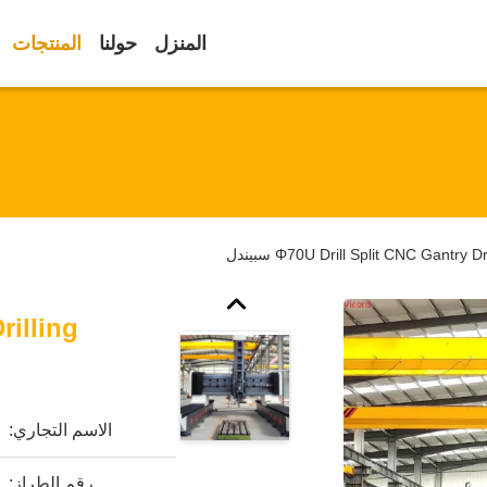
المنزل
حولنا
المنتجات
Φ70U Drill Split CNC Gantr سبيندل
rilling
الاسم التجاري:
رقم الطراز: