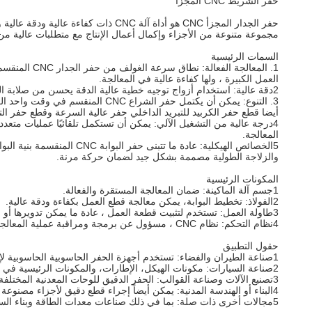
حفر الشريط CNC المجزأ
حفر الجدار المجزأ CNC هو أداة آلة
مجموعة متنوعة من الأجزاء وإكمال أعمال الإنتاج مع متطلبات عالية من 
السمات الرئيسية
1. المعالجة
العمل الكبيرة ، ولها كفاءة عالية في المعالجة.
2دقة عالية: استخدام أزواج توجيه خطية عالية الدقة يحسن من صلابة الحركة ودقة آلة الآلة ، مما يضمن استقرار وتناسق المعالجة.سرعة الحركة السريعة للآلة الآلية أيضا تحسين المزيد من كفاءة المعالجة.
3. التنوع: يمكن أن يكتمل حفر ال
أيضا قطع حفر الكربيد للتبريد الداخلي حفر عالية السرعة وقطع حفر التوا
4درجة عالية من التشغيل الآلي: يمكن أن تستكمل تلقائيًا عمليات متعد
المعالجة.
5الخصائص الهيكلية: عادة 
والزلاجة الطولية مصممة بشكل جيد لضمان حركة مرنة.
المكونات الرئيسية
1جسم آلة الماكينة: ضمان المعالجة المستقرة والفعالة.
2الفولاذ: تخطيط البوابة، يمكن معالجة قطع العمل بكفاءة ودقة عالية.
3طاولة العمل: تستخدم لتثبيت قطعة العمل ، عادة ما يمكن تدويرها أو نقلها لتلبية متطلبات معالجة مختلفة.
4نظام التحكم: نظام CNC ، مسؤول عن برمجة ومراقبة عملية المعالجة.
حقول التطبيق
1صناعة الطيران والفضاء: تستخدم أجهزة الحفر الحاسوبية الحاسوبية لإنتاج أجزاء الطائرات والمركبات الفضائية ، مثل أجزاء المحركات وموصولات الأجنحة ، وما إلى ذلك ، حيث يتطلب الحفر الدقيق.
2صناعة السيارات: مكونات الهيكل، الإطارات، والمكونات الرئيسية في نظام الطاقة، وما إلى ذلك، والتي تتطلب عمليات الحفر الدقيقة.
3تصنيع الآلات وصناعة القوالب: الحفر الدقيق للوحات المعدنية المختلفة لضمان دقة ومتانة الأجزاء.النموذج يحتاج أيضا إلى أن تكون مثقوبة بدقة لضمان التقدم السلس للإنتاج اللاحق.
4البناء أو الهندسة المدنية: يمكن أيضاً إجراء قطع دقيق لأجزاء مصنوعة مسبقاً بمساعدة هذه المعدات، وخاصة عندما تكون هناك حاجة إلى قطع مواد عالية القوة.فوائدها التطبيقية أكثر وضوحا
5مجالات أخرى ذات صلة: بما في ذلك صناعات معدات الطاقة وبناء السفن ، غالبًا ما تكون هناك حاجة إلى آلات الحفر CNC للجدار لتلبية متطلبات العملية المحددة.