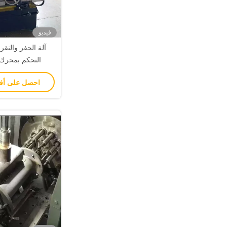
فيديو
آلة الحفر والنقر 
التحكم بمحرك 
0/300 HT
احصل على أ