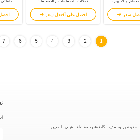
صمام والأنابيب
لفتحات الصمامات والصمامات
تلقائي 
الهيدروليكية
فضل سعر
احصل على أفضل سعر
احصل
7
6
5
4
3
2
1
نش
اش
 مدينة بوتو، مدينة كانغتشو، مقاطعة هيبي، الصين.