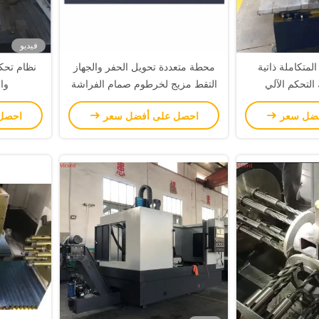
فيديو
المتكاملة ذاتية
محطة متعددة تحويل الحفر والجهاز
التحكم الآلي
التقط مزيج لخرطوم صمام الفراشة
وال
YCZG20
فضل سعر
احصل على أفضل سعر
احصل