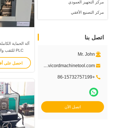
مركز التجهيز العمودي
مركز التصنيع الأفقي
اتصل بنا
آلة الحماية الكاملة
PLC للثقب والنقر 1800KG
Mr. John
احصل على أ
info@vicordmachinetool.com
+86-15732757199
اتصل الآن