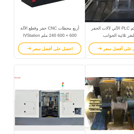
نظام تحكم PLC الآلي لآلات الحفر
أربع محطات CNC حفر وقطع الآلة
نقر ثلاثية الجوانب
600 × 600 240 ملم IVStation
السفر مكرر CNC مخصص
 على أفضل سعر
احصل على أفضل سعر