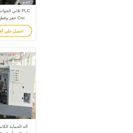
فيديو
PLC ثلاثي الجو
φ525mm ا
احصل على أ
مركز ا
آلة الحماية الكام