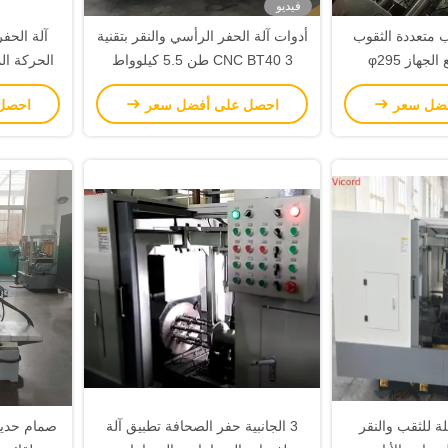
فيديو
انب متعددة الثقوب
أدوات آلة الحفر الرأسي والنقر بتقنية
آلة الحفر
Cnc حفر وقطع الجهاز φ295
CNC BT40 3 طن 5.5 كيلوواط
لحد الأقصى لمسافة
نموذج محرك الفولاذ الخادم
فضل سعر
احصل على أفضل سعر
احصل
لحفر
لة للثقب والنقر
3 الجانبية حفر الصحافة تطبيق آلة
صمام حدي