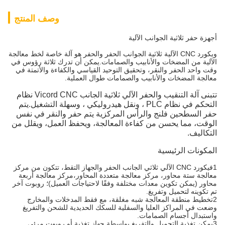
وصف المنتج
أجهزة حفر ثلاثية الجوانب الآلية
ويكورد CNC الآلية ثلاثية الجوانب الحفر والحفر هو آلة خاصة لخط معالجة
الآلية من المضخات والأنابيب والصمامات.يمكن أن تدرك ثلاثة رؤوس في
وقت واحد الحفر والنقر، وتحقيق التوحيد القياسي والكفاءة والأتمتة في
معالجة المضخات والأنابيب والصمامات طوال العملية.
تتبنى آلة التنقيب والحفر الآلي ثلاثية الجانب Vicord CNC نظام
التحكم في نظام PLC ، ونقل هيدروليكي ، وسهلة التشغيل.يتم
حفر السطحين فلنج والرأس المركزية يتم حفر والنقر في نفس
الوقت، مما يحسن من كفاءة المعالجة، ويحفظ العمل، ويقلل من
التكاليف.
المكونات الرئيسية
1فيكورد CNC الآلي ثلاثي الجانب الحفر والجهاز التقط، تتكون من مركز
معالجة ستة محاور، مركز معالجة متعددة المحاور،مركز معالجة أربعة
محاور (يمكن تكوين معدات مختلفة وفقًا لاحتياجات العميل)؛ روبوت آخر
تم تكوينه لتحميل وتفريغ.
2تخطيط منطقة المعالجة شبه مغلقة، مع فقط المدخلات والمخارج
وضعت في المراكز العليا والسفلية للسكك الحديدية للشحن والتفريغ
واستبدال أجسام الصمامات.
3يمكن تغذية التحميل والتفريغ بواسطة جهاز تغذية أو روبوت مرئي.