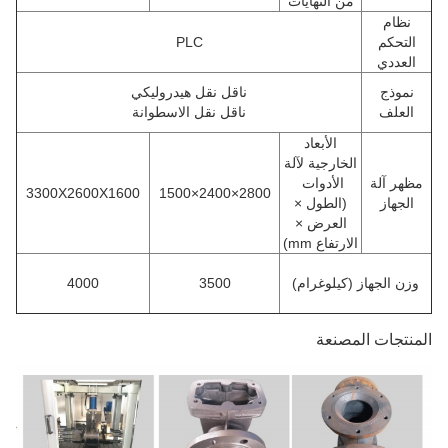
من النهايات
نظام
التحكم
PLC
العددي
نموذج
ناقل نقل هيدروليكي
العلف
ناقل نقل الاسطوانة
الأبعاد
الخارجية لآلة
مظهر آلة
الأدوات
3300X2600X1600
2800×2400×1500
الجهاز
(الطول ×
العرض ×
الارتفاع mm)
وزن الجهاز (كيلوغرام)
3500
4000
المنتجات المصنعة