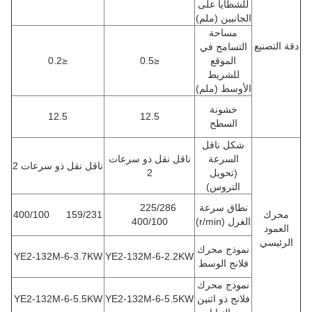
للشظايا على
الجانبين (ملم)
مساحة
دقة التصنيع
التسامح في
الموقع
≤0.5
≤0.2
للشريط
الأوسط (ملم)
خشونة
12.5
12.5
السطح
شكل ناقل
السرعة
ناقل نقل ذو سرعات
ناقل نقل ذو سرعات 2
(تحويل
2
التروس)
نطاق سرعة
225/286
محرك
159/231
400/100
الغزل (r/min)
400/100
العمود
الرئيسي
نموذج محرك
YE2-132M-6-3.7KW
YE2-132M-6-2.2KW
فلانج الوسط
نموذج محرك
فلانج ذو اثنين
YE2-132M-6-5.5KW
YE2-132M-6-5.5KW