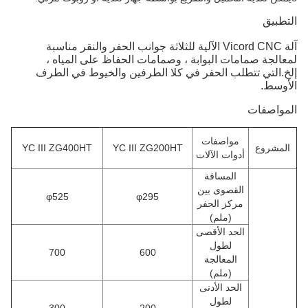
التطبيق
آلة Vicord CNC الآلية للثلاثة جوانب الحفر والنقر مناسبة
لمعالجة صمامات البوابة ، وصمامات الحفاظ على المياه ،
إلخ.التي تتطلب الحفر في كلا الطرفين والخيوط في الطرف
الأوسط.
المواصفات
مواصفات
المشروع
YC III ZG200HT
YC III ZG400HT
أدوات الآلات
المسافة
القصوى بين
φ525
φ295
مركز الحفر
(ملم)
الحد الأقصى
لطول
700
600
المعالجة
(ملم)
الحد الأدنى
لطول