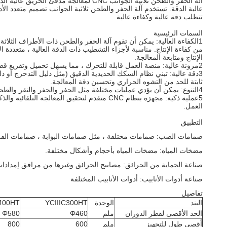
عالية الدقة. تستخدم آلة الحفر والطحن ثلاثية الجوانب تصميم متعدد ال
تتطلب دقة عالية وكفاءة عالية.
السمات الرئيسية
1الكفاءة العالية: يمكن أن تقوم آلة الحفر والطحن ذات الأطراف الث
من كفاءة الإنتاج. مناسبة لأجزاء التشطيب ذات الدقة العالية ، متعددة ا
الإنتاج ومتابعة المعالجة.
2مرونة عالية: منصة العمل قابلة للتحرك ، مما يسهل تحميل وتفريغ قطع العمل وتعديل مواقع المعالجة.انها مناسبة لمعالجة قطع العمل من مختلف الأحجام والأشكال.
3دقة عالية: تبني نظام السكك الحديدية الدقيق (مثل دليل التدحرج أو
ثابتة للحد من التشوه الحراري وتحسين دقة المعالجة.
4التنوع: يمكن أن يؤدي عمليات مختلفة مثل الحفر والحفر والنقر والطحن ، إلخ لتلبية احتياجات معالجة قطع العمل المعقدة.
5عملية ذكية: مجهزة بنظام CNC متقدم لتحقيق 
العمل.
التطبيق
صمامات الصب: صمامات مختلفة ، مثل صمامات البوابة ، صمامات الفرا
مضخات المياه: مضخات المياه بأحجام وأشكال مختلفة.
صناعة الحماية من الحرائق: مصابيح الحرائق وغيرها من مرافق إمدادات 
صناعة أدوات الأنابيب: أدوات الأنابيب المختلفة
تفاصيل
البند
الوحدة
YCIIIC300HT
C400HT
الحد الأقصى لقطر الدوران
ملم
Φ460
Φ580
أقصى طول للتجهيز
ملم
600
800