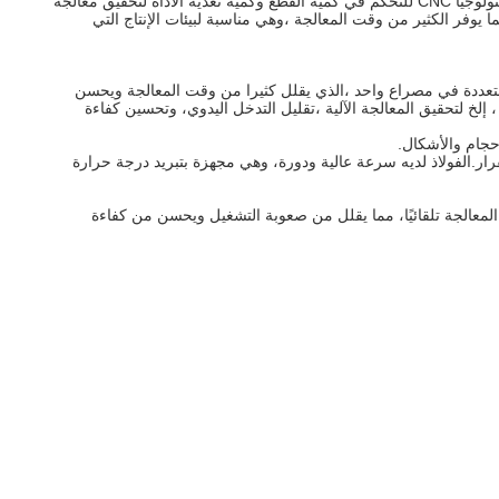
آلة الحفر والطحن ثلاثية الجوانب CNC لمعالجة مدفئ الحريق عالية الدقة هي آلة آلة CNC تستخدم خصيصًا لمعالجة الحفر متعددة الجوانب.يستخدم تكنولوجيا CNC للتحكم في كمية القطع وكمية تغذية الأداة لتحقيق معالجة
يوفر الكثير من وقت المعالجة ،وهي مناسبة لبيئات الإنتاج التي
 متعددة في مصراع واحد ،الذي يقلل كثيرا من وقت المعالجة ويحسن
 إلخ لتحقيق المعالجة الآلية ،تقليل التدخل اليدوي، وتحسين كفاءة
رار.الفولاذ لديه سرعة عالية ودورة، وهي مجهزة بتبريد درجة حرارة
تُكمل مهمة المعالجة تلقائيًا، مما يقلل من صعوبة التشغيل ويحسن من كفاءة