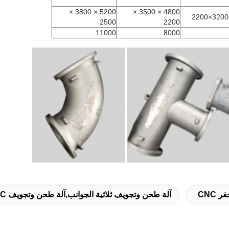
5200 × 3800 ×
4800 × 3500 ×
2500
2200
11000
8000
آلة طحن وتجويف ثلاثية الجوانب,آلة طحن وتجويف CNC دقيقة