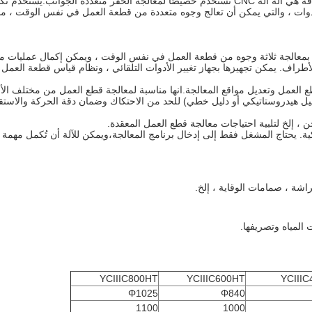
أدوات ، والتي يمكن أن تعالج وجوه متعددة من قطعة العمل في نفس الوقت ، مما 
لاثة بمعالجة ثلاثة وجوه من قطعة العمل في نفس الوقت ، ويمكن إكمال عمليات
لأطراف. يمكن تجهيزها بجهاز تغيير الأدوات التلقائي ، ونظام قياس قطعة العمل ،
 دليل هيدروستاتيكي أو دليل خطي) للحد من الاحتكاك وضمان دقة الحركة والاستق
المعالجة التلقائية والذكية. يحتاج المشغل فقط إلى إدخال برنامج المعالجة،ويمكن للآلة أن 
شة ، صمامات الوقاية ، إلخ.
المياه وتصريفها.
YCIIIC800HT
YCIIIC600HT
YCIII
Φ1025
Φ840
1100
1000