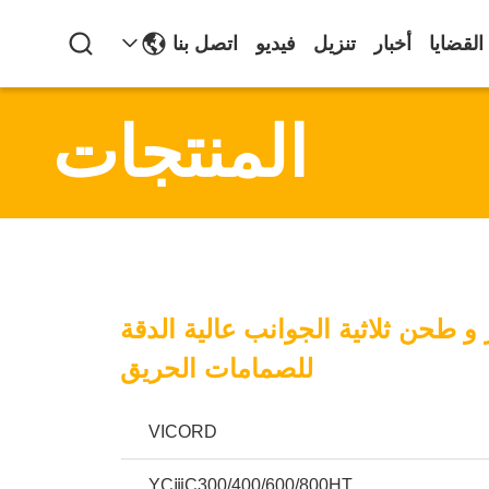
القضايا
أخبار
تنزيل
فيديو
اتصل بنا
المنتجات
 و طحن ثلاثية الجوانب عالية الدقة
للصمامات الحريق
VICORD
YCⅲC300/400/600/800HT