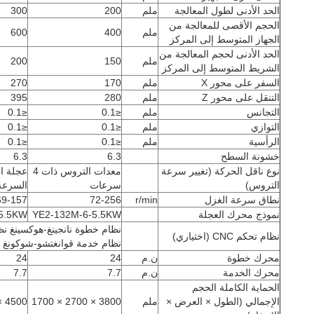
الحد الأدنى لطول المعالجة
ملم
200
300
الحجم الأقصى للمعالجة من
ملم
400
600
الجهاز المتوسط إلى المركز
الحد الأدنى لحجم المعالجة من
ملم
150
200
الشريط المتوسط إلى المركز
السفر على محور X
ملم
170
270
التنقل على محور Z
ملم
280
395
التجانس
ملم
≤0.1
≤0.1
التوازي
ملم
≤0.1
≤0.1
الرأسية
ملم
≤0.1
≤0.1
خشونة السطح
6.3
6.3
نوع ناقل الحركة (تغيير سرعة
معدات التروس ذات 4
عجلة ال
التروس)
سرعات
السرعة
نطاق سرعة الغزل
r/min
72-256
69-157
نموذج محرك العجلة
YE2-132M-6-5.5KW
5.5KW
نظام خطوة نانجينغ-هوكسينغ ن
نظام تحكم CNC (اختياري)
نظام خدمة قوانغتشو-شوكونغ 
محرك خطوة
ن.م
24
24
محرك الخدمة
ن.م
7.7
7.7
الحماية الكاملة الحجم
الإجمالي (الطول × العرض ×
ملم
3800 × 2700 × 1700
4500 × 3300 × 2200