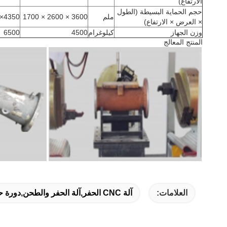
الارتفاع)
حجم الحماية البسيطة (الطول
ملم
3600 × 2600 × 1700
4350×3200×2200
× العرض × الارتفاع)
وزن الجهاز
كيلوغرام
4500
6500
المنتج المعالج
العلامات:
آلة CNC الحفر,آلة الحفر والطحن,دورة حفر CNC