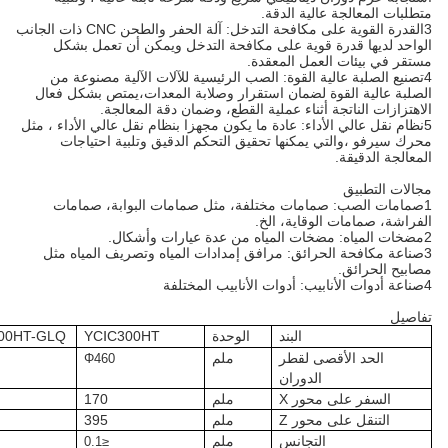
.
3القدرة القوية على مكافحة التدخل: آلة الحفر والطحن CNC ذات الجانب
 مكافحة التدخل ويمكن أن تعمل بشكل
دة.
الصب الرئيسية للآلات الآلية مصنوعة من
ستقرار وصلابة المعدات،يمتص بشكل فعال
ية القطع، وضمان دقة المعالجة.
 ما يكون مجهزا بنظام نقل عالي الأداء ، مثل
قيق التحكم الدقيق وتلبية احتياجات
تلفة، مثل صمامات البوابة، صمامات
خ.
افق إمدادات المياه وتصريف المياه مثل
الوحدة
C300HT
YC
C300HT-GLQ
YC
C600HT
YC
Ⅰ
Ⅰ
Ⅰ
ملم
Φ840
Φ460
Φ460
ملم
170
170
270
ملم
395
515
520
ملم
≤0.15
≤0.1
≤0.1