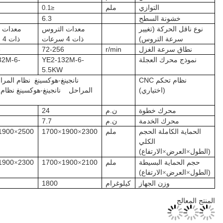
ملم
≤0.15
≤0.1
≤0.1
6.3
6.3
6.3
معدات التروس
معدات التروس
معدات التروس
ذات 4 سرعات
ذات 4 سرعات
ذات السرعة الثانية
32-47
72-256
72-256
r/min
YE2-160L-8-
YE2-132M-6-
YE2-132M-6-
7.5KW
5.5KW
5.5KW
نانجينغ-هوكسينغ
نظام المراحل
قوانغتشو-شوكونغ
نظام
المراحل
نانجينغ-هوكسينغ
نظام الخدمة
قوانغتشو-شوكونغ
نظام الخدمة
ن.م
24
24
35
ن.م
7.7
7.7
10
ملم
2300
1900
1700
2500
1900
2200
3000
2300
2500
×
×
×
×
×
×
ملم
2100
1900
1700
2300
1900
1700
2700
1800
2300
×
×
×
×
×
×
كيلوغرام
1800
2000
4500