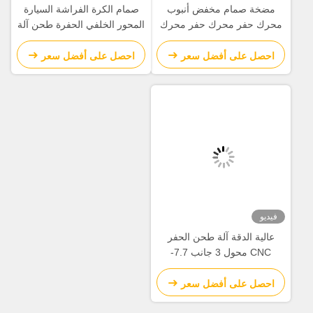
بوب
صمام الكرة الفراشة السيارة
 محرك
المحور الخلفي الحفرة طحن آلة
تحويل / طاحونة تحويل Cnc
ر
احصل على أفضل سعر
لحفر
CNC محول 3 جانب 7.7-
ر