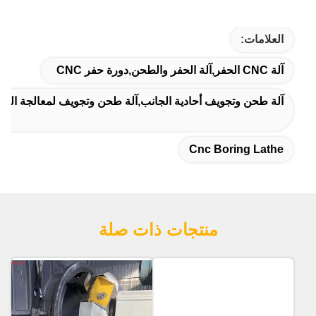
دية الجانب,آلة طحن وتجويف لمعالجة الصمامات
ات ذات صلة