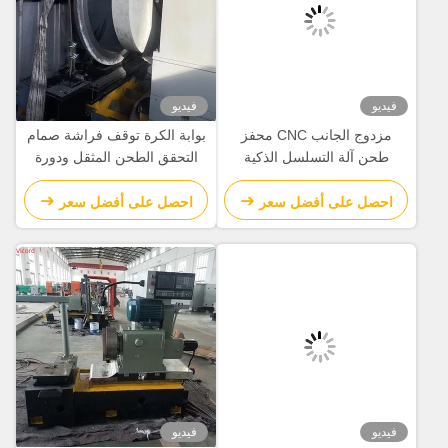
فيديو
 الجانب CNC محفز
بوابة الكرة توقف فراشة صمام
كية
التحقق الطحن المثقل ودورة
الجهاز الدوارة 50 R/Min
ر
احصل على أفضل سعر
فيديو