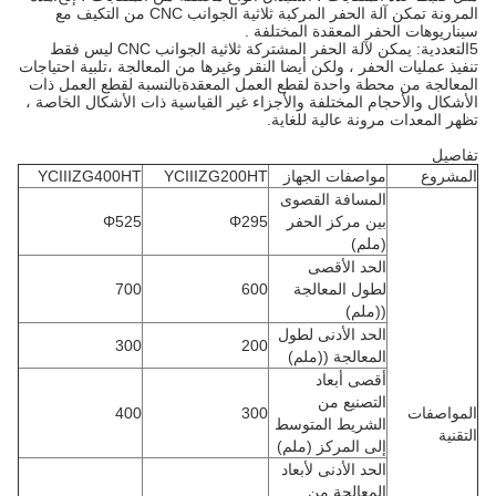
المرونة تمكن آلة الحفر المركبة ثلاثية الجوانب CNC من التكيف مع
سيناريوهات الحفر المعقدة المختلفة .
5التعددية: يمكن لآلة الحفر المشتركة ثلاثية الجوانب CNC ليس فقط
تنفيذ عمليات الحفر ، ولكن أيضا النقر وغيرها من المعالجة ،تلبية احتياجات
المعالجة من محطة واحدة لقطع العمل المعقدةبالنسبة لقطع العمل ذات
الأشكال والأحجام المختلفة والأجزاء غير القياسية ذات الأشكال الخاصة ،
تظهر المعدات مرونة عالية للغاية.
تفاصيل
المشروع
مواصفات الجهاز
YCIIIZG200HT
YCIIIZG400HT
المسافة القصوى
بين مركز الحفر
Φ295
Φ525
(ملم)
الحد الأقصى
لطول المعالجة
600
700
((ملم)
الحد الأدنى لطول
300
200
المعالجة ((ملم)
أقصى أبعاد
التصنيع من
المواصفات
300
400
الشريط المتوسط
التقنية
إلى المركز (ملم)
الحد الأدنى لأبعاد
المعالجة من