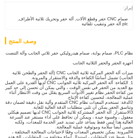
إبراز:
صمام CNC حفر وقطع الآلات
, 
آلة حفر وتحريك ثلاثية الأطراف
, 
plc آلة حفر وتنقيب تلقائية
وصف المنتج
نظام PLC، صمام بوابة، صمام هيدروليكي حفر ثلاثي الجانب وآلة التنصت
أجهزة الحفر والحفر الثلاثية الجانب
ميزات آلة الحفر المركبة ثلاثية الجانب CNC (آلة الحفر والطحن ثلاثية
الجانب) تشمل أساسًا الكفاءة والدقة والاستقرار والمرونة.
1. الكفاءة: آلة الحفر المركبة ثلاثية الجوانب CNC لديها القدرة على العمل
مع العديد من الحفر في نفس الوقت ، والتي يمكن أن تحسن إلى حد كبير
من كفاءة الحفر.نظام تغيير الأدوات السريع يقلل من وقت الانتظار أثناء
عملية المعالجة، لتحسين كفاءة الإنتاج.
2الدقة: تستخدم المعدات نظام CNC المتقدم وآلية نقل دقيقة لضمان دقة
وتناسق الحفر.يمكن أن تلبي متطلبات الدقة العالية للغاية.
3الاستقرار: آلة الحفر المشتركة ثلاثية الجوانب CNC لديها تصميم هيكلي
معقول ، وقسوة جيدة ، ويمكن أن تحافظ على أداء مستقر عند السرعة
العالية.هذا ليس فقط يساعد على تمديد عمر الخدمة للمعدات، ولكنه
يضمن أيضاً سلامة وموثوقية عملية المعالجة.
4المرونة: يمكن تخصيص المعدات وفقًا لاحتياجات المعالجة المختلفة ،
مثل ضبط عدد المثقابات ، استبدال أنواع مختلفة من المثقابات ، إلخ.هذه