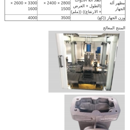
أبعاد آلة الأدوات
مظهر آلة
2800 × 2400 ×
3300 × 2600 ×
(الطول × العرض
الجهاز
1500
1600
× الارتفاع)) ((ملم)
وزن الجهاز ((كغ)
3500
4000
المنتج المعالج