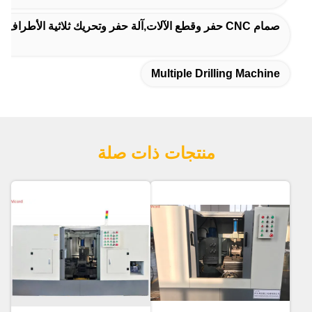
صمام CNC حفر وقطع الآلات,آلة حفر وتحريك ثلاثية الأطراف,plc آلة حفر وتنقيب تلقائية
Multiple Drilling Machine
منتجات ذات صلة