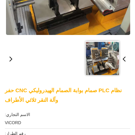
نظام PLC صمام بوابة الصمام الهيدروليكي CNC حفر
وآلة النقر ثلاثي الأطراف
الاسم التجاري:
VICORD
رقم الطراز: