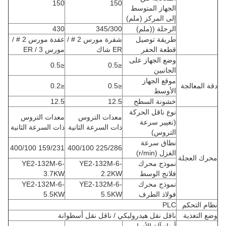
150
150
الجهاز المتوسط
إلى المركز (ملم)
الرحلة ((ملم)
345/300
430
طريقة توصيل
شفرة مورس 2 # /
عقدة مورس 2 # /
قطعة الحفر
ER شاك
مورس 3 / ER
وضع الجهاز على
≤0.5
≤0.5
الجانبين
موقع الجهاز
دقة المعالجة
≤0.5
≤0.2
الأوسط
خشونة السطح
12.5
12.5
نوع ناقل الحركة
معدات التروس
معدات التروس
(تغيير سرعة
ذات السرعة الثانية
ذات السرعة الثانية
التروس)
نطاق سرعة
159/231 400/100
225/286 400/100
الغزل (r/min)
محرك العجلة
نموذج محرك
YE2-132M-6-
YE2-132M-6-
فلانج الوسط
2.2KW
3.7KW
نموذج محرك
YE2-132M-6-
YE2-132M-6-
فولاذ الطرف
5.5KW
5.5KW
نظام التحكم
PLC
وضع التغذية
ناقل نقل هيدروليكي / ناقل نقل أسطوانة