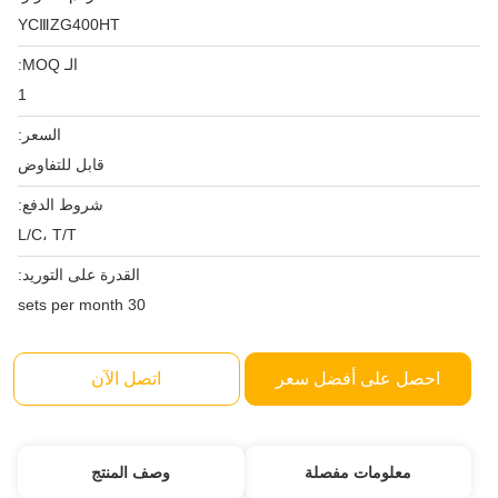
YCⅢZG400HT
الـ MOQ:
1
السعر:
قابل للتفاوض
شروط الدفع:
L/C، T/T
القدرة على التوريد:
30 sets per month
احصل على أفضل سعر
اتصل الآن
معلومات مفصلة
وصف المنتج