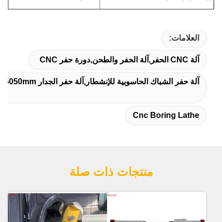
العلامات:
آلة CNC الحفر,آلة الحفر والطحن,دورة حفر CNC
آلة حفر الشباك الحاسوبية للإنشطار,آلة حفر الجدار 5050mm,آلة الحفر والحفر اللاسلكي للإنشطار
Cnc Boring Lathe
منتجات ذات صلة