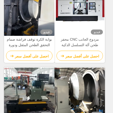
فيديو
فيديو
مزدوج الجانب CNC محفز
بوابة الكرة توقف فراشة صمام
طحن آلة التسلسل الذكية
التحقق الطحن المثقل ودورة
بالكامل الآلية
الجهاز الدوارة 50 R/Min
احصل على أفضل سعر
احصل على أفضل سعر