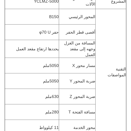
المشروع
YCLMZ-5000
الآلات
المحور الرئيسي
B150
أقصى قطر الحفر
حفر φ70 U
المسافة من الغزل
وجهه إلى مقعد
يحددها ارتفاع مقعد العمل
العمل
مسار محور X
5050ملم
التقنية
المواصفات
ضربة المحور Y
5050ملم
ضربة المحور Z
630ملم
مسافة الفتحة T
280ملم
محور الخدمة
11 كيلوواط