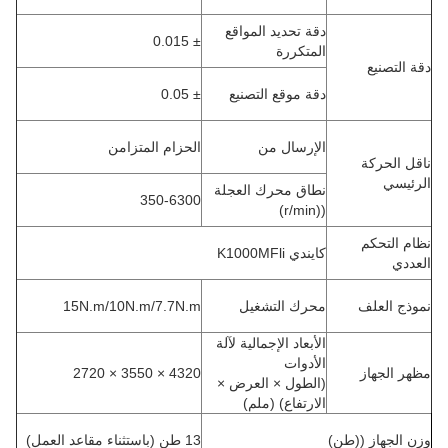
دقة تحديد المواقع
± 0.015
المتكررة
دقة التصنيع
دقة موقع التصنيع
± 0.05
الإرسال من
الحزام المتزامن
ناقل الحركة
الرئيسي
نطاق محرك العجلة
350-6300
((r/min)
نظام التحكم
كايندي K1000MFli
العددي
نموذج العلف
محرك التشغيل
15N.m/10N.m/7.7N.m
الأبعاد الإجمالية لآلة
الأدوات
مظهر الجهاز
4320 × 3550 × 2720
(الطول × العرض ×
الارتفاع) (ملم)
وزن الجهاز ((طن)
13 طن (باستثناء مقاعد العمل)