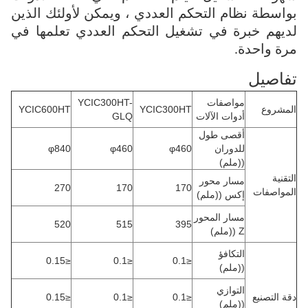
بواسطة نظام التحكم العددي ، ويمكن لأولئك الذين
لديهم خبرة في تشغيل التحكم العددي تعلمها في
مرة واحدة.
تفاصيل
مواصفات
YCIC300HT-
المشروع
YCIC300HT
YCIC600HT
أدوات الآلات
GLQ
أقصى طول
للدوران
φ460
φ460
φ840
((ملم)
التقنية
مسار محور
270
170
170
المواصفات
إكس ((ملم)
مسار المحور
520
515
395
Z ((ملم)
التكافؤ
≤0.15
≤0.1
≤0.1
((ملم)
التوازي
دقة التصنيع
≤0.1
≤0.1
≤0.15
((ملم)