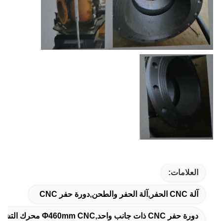
العلامات:
آلة CNC الحفر,آلة الحفر والطحن,دورة حفر CNC
دورة حفر CNC ذات جانب واحد,φ460mm CNC محرك التشغيل,محول حفر CNC 256r/min