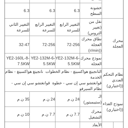
خشونة
6.3
6.3
6.3
السطح
نقل من
التغيير الرابع
التغيير الرابع
التغيير الثاني
(تغيير
للسرعة
للسرعة
للسرعة
التروس)
نطاق محرك
محرك
العجلة
72-256
72-256
32-47
العجلة
((r/min)
نموذج محرك
YE2-132M-6-
YE2-132M-6-
YE2-160L-8-
العجلة
5.5KW
5.5KW
7.5KW
النانجينغ هواكسينغ - نظام الخطوات
نانجينغ هواكسينغ - نظام
نظام التحكم
الخدمة
العددي
قوانغتشو سي إن سي - خطوة
قوانغتشو سي إن سي -
((اختياري)
نظام السيرفو
الـ
24 ن.م
24 ن.م
35 ن.م
(ستيبمبتور)
نموذج الغذاء
((اختياري)
محرك
7.7 ن.م
7.7 ن.م
10 ن.م
التشغيل
الأبعاد