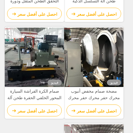
طحن آلة التسلسل الذكية
التحقق الطحن المثقل ودورة
بالكامل الآلية
الجهاز الدوارة 50 R/Min
احصل على أفضل سعر
احصل على أفضل سعر
فيديو
فيديو
مضخة صمام مخفض أنبوب
صمام الكرة الفراشة السيارة
محرك حفر محرك حفر محرك
المحور الخلفي الحفرة طحن آلة
تحويل آلة CNC آلة الدوائر
تحويل / طاحونة تحويل Cnc
احصل على أفضل سعر
احصل على أفضل سعر