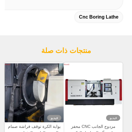
Cnc Boring Lathe
منتجات ذات صلة
فيديو
فيديو
مزدوج الجانب CNC محفز
بوابة الكرة توقف فراشة صمام