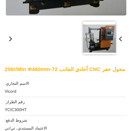
محول حفر CNC أحادي الجانب 72-256r/min Φ460mm
الاسم التجاري:
Vicord
رقم الطراز:
YCIC300HT
شروط الدفع:
الاعتماد المستندي، تي/تي