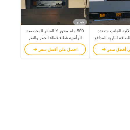
فيديو
لاثية الجانب متعددة
500 ملم محور Y السفر المخصصة
طاقة النارية المدافع
الرأسية غطاء غطاء الحفر والنقر
ام المحور الخلفي
المركز مع ≤0.015/3000 دقة
ى أفضل سعر
احصل على أفضل سعر
الموقف