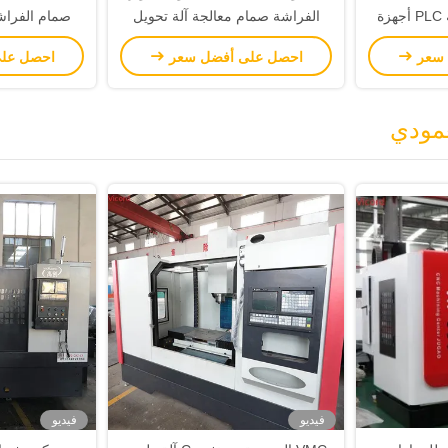
طاولة دوارة خاصة آلة PLC أجهزة
الفراشة صمام معالجة آلة تحويل
صمام الفراشة
الحفر والنقر آلة
 سعر
احصل على أفضل سعر
احصل عل
عمودي
فيديو
فيديو