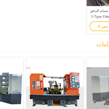
صمام التدفق
Y-Type Filter D
Tapping Machine مع 180/320mm
 سعر
Powe
امات