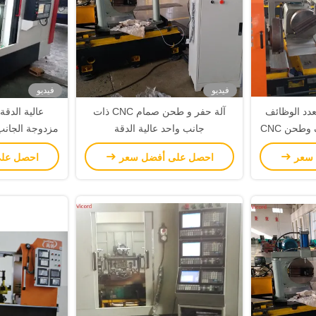
فيديو
فيديو
دد الوظائف
آلة حفر و طحن صمام CNC ذات
عالية الدق
عالي الدقة - آلة تجويف وطحن CNC
جانب واحد عالية الدقة
نب
 سعر
احصل على أفضل سعر
احصل عل