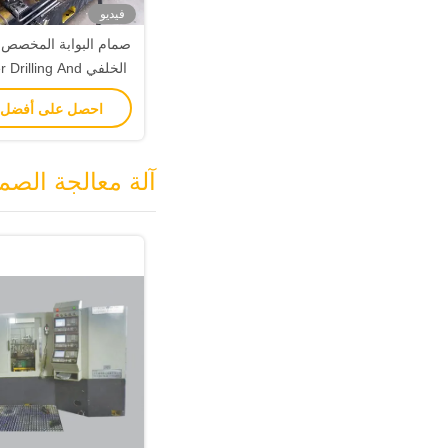
فيديو
صمام البوابة المخصص 
الخلفي rilling And
احصل على أفضل
r Box Stroke
آلة معالجة الصم