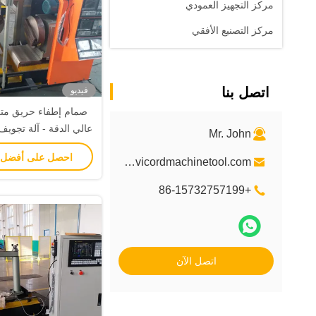
مركز التجهيز العمودي
مركز التصنيع الأفقي
اتصل بنا
فيديو
صمام إطفاء حريق متع
Mr. John
ثلاثية الجوا
احصل على أفضل
info@vicordmachinetool.com
+86-15732757199
اتصل الآن