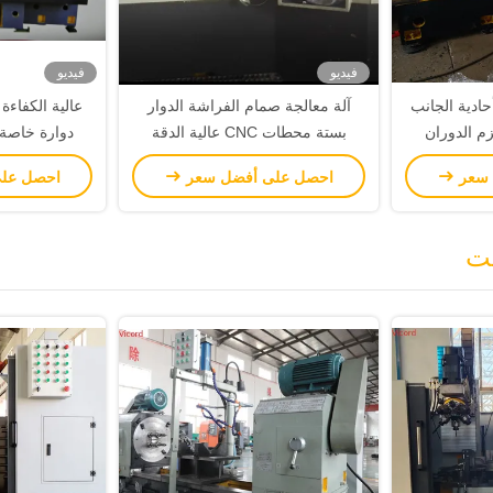
فيديو
فيديو
 حفر وطحن CNC أحادية الجانب
آلة معالجة صمام الفراشة الدوار
عالية الكفاء
زم الدوران
بستة محطات CNC عالية الدقة
دوارة خاصة 
 سعر
احصل على أفضل سعر
احصل عل
صت