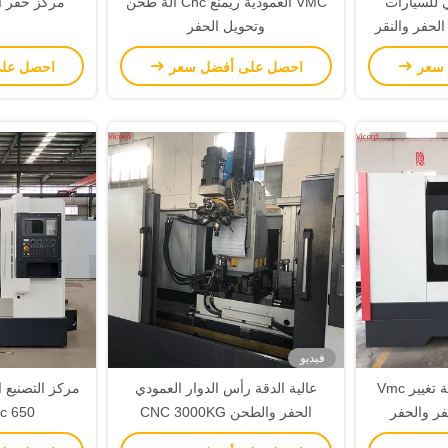
 للسيارات
VMC العمودية ريمنغ Cnc آلة طحن
مركز حفر التفجير 
الحفر والنقر
وتحويل الحفر
 سعر
احصل على أفضل سعر
احصل عل
فيديو
صمام غطاء أداة تلقائية تغيير Vmc
عالية الدقة رأس الدوار العمودي
الحفر والطحن CNC 3000KG
Vmc 650 دقة