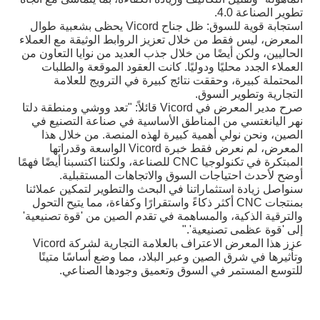
تطوير الصناعة 4.0.
استجابة قوية للسوق: ظل جناح Vicord يحظى بشعبية طوال
المعرض، ليس فقط من خلال تعزيز الروابط الوثيقة مع العملاء
الحاليين، ولكن أيضًا من خلال جذب العديد من نوايا التعاون من
العملاء الجدد محليًا ودوليًا. كانت العقود الموقعة والطلبات
المحتملة كبيرة، وحققت نتائج كبيرة في الترويج للعلامة
التجارية وتطوير السوق.
صرح مدير المعرض في Vicord قائلاً: "تعد ووشي ومنطقة دلتا
نهر اليانغتسي من المناطق الأساسية في صناعة التصنيع في
الصين، ونحن نولي أهمية كبيرة لهذه المنصة. من خلال هذا
المعرض، لم نعرض فقط خبرة Vicord الواسعة وقدراتها
المبتكرة في تكنولوجيا CNC للصناعة، ولكننا اكتسبنا أيضًا فهمًا
أوضح لأحدث احتياجات السوق والاتجاهات المستقبلية.
سنواصل زيادة استثماراتنا في البحث والتطوير لتمكين عملائنا
بمنتجات CNC أكثر ذكاءً واستقرارًا وكفاءة، مما يتيح التحول
والترقية الذكية، والمساهمة في تقدم الصين من 'قوة تصنيعية'
إلى 'قوة عظمى تصنيعية'."
عزز هذا المعرض الاعتراف بالعلامة التجارية لشركة Vicord
وتأثيرها في شرق الصين وعبر البلاد، مما وضع أساسًا متينًا
للتوسع المستمر في السوق وتعميق وجودها الصناعي.