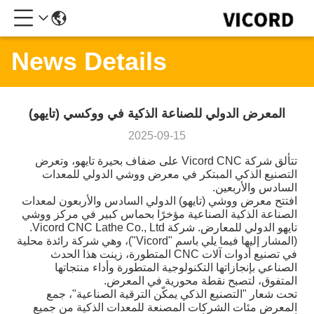
News Details
المعرض الدولي للصناعة الذكية في ووكسي (تايهو)
2025-09-15
تتألق شركة Vicord CNC على ضفاف بحيرة تايهو، وتعرض
التصنيع الذكي المبتكر في معرض ووشي الدولي للمعدات
السادس والأربعين.
افتتح معرض ووشي (تايهو) الدولي السادس والأربعون لمعدات
الصناعة الذكية الصناعية مؤخرًا بحماس كبير في مركز ووشي
تايهو الدولي للمعارض. شركة Vicord CNC Lathe Co., Ltd.
(المشار إليها فيما يلي باسم "Vicord")، وهي شركة رائدة محلية
في تصنيع أدوات آلات CNC المتطورة، زينت هذا الحدث
الصناعي بإنجازاتها التكنولوجية المتطورة وأداء منتجاتها
المتفوق، لتصبح نقطة محورية في المعرض.
تحت شعار "التصنيع الذكي يمكّن الترقية الصناعية"، جمع
المعرض مئات الشركات المصنعة للمعدات الذكية من جميع