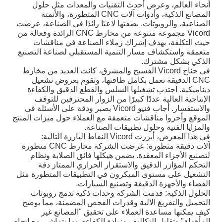
أنحاء العالم، وعرض أحدث التقنيات والمعدات مثل حلول
المصانع الذكية، وأدوات آلات CNC المتطورة، والأتمتة
الصناعية، والروبوتات. بصفتها لاعبًا رائدًا في الصناعة، عرضت
Vicord مجموعة متنوعة من مخارط CNC الرائدة وفعالة من
حيث التكلفة، بهدف إشراك زملاء الصناعة في مناقشات
متعمقة واستكشاف مسار التنمية المستقبلي لصناعة التصنيع
الذكي بشكل مشترك.
في جناح Vicord الفسيح والمشرق، كانت العديد من مخارط
CNC الدقيقة تعمل بكامل طاقتها، وتقوم بعروض تشغيل
ديناميكية. اجتذب تشغيلها السلس والقطع الدقيق والكفاءة
الإنتاجية العالية عددًا كبيرًا من الزوار المحترفين للتوقف
والاستفسار. أجاب فنيو Vicord بصبر ودقة على الأسئلة في
الموقع وأجروا مناقشات متعمقة مع العملاء حول ميزات المنتج
والمزايا الفنية وحلول تطبيقات الصناعة.
في هذا المعرض، أبرزت Vicord النقاط البارزة التالية:
آلات دقيقة متطورة: عرضت الشركة مخارط CNC متطورة
لتصنيع الأجزاء المعقدة. يضمن هيكلها فائق الصلابة ونظام
التحكم المؤازر الدقيق والاستقرار الحراري الممتاز دقة
التشغيل على مستوى الميكرون في التطبيقات المتطورة مثل
الفضاء والأجهزة الدقيقة وتصنيع السيارات.
الحلول الذكية: قدمت الشركة وحدات ذكية تدمج روبوتات
التحميل والتفريغ الآلية وقدرات الفحص المضمنة، مما يوضح
كيف يمكنها مساعدة العملاء على تحقيق "المصانع غير
المأهولة" وتقليل التكاليف وزيادة الكفاءة، بما يتماشى مع اتجاه