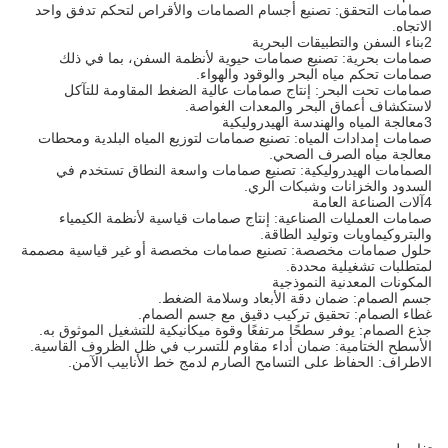
مامات التحقق: تصنيع أجسام الصمامات والأقراص لتحكم تدفق واحد
لاتجاه.
تطبيقات البحرية
مامات بحرية: تصنيع صمامات حيوية لأنظمة السفن، بما في ذلك
مامات تحكم مياه البحر والوقود والهواء.
مامات تحت البحر: إنتاج صمامات عالية الضغط المقاومة للتآكل
استكشاف أعماق البحر والمعدات الغواصة.
هندسة الهيدروليكية
مامات إمدادات المياه: تصنيع صمامات لتوزيع المياه البلدية ومحطات
عالجة مياه الصرف الصحي.
لصمامات الهيدروليكية: تصنيع صمامات واسعة النطاق تستخدم في
لسدود والخزانات وشبكات الري.
اعة العامة
مامات العمليات الصناعية: إنتاج صمامات قياسية لأنظمة الكيمياء
البتروكيماويات وتوليد الطاقة.
لول صمامات مخصصة: تصنيع صمامات مخصصة أو غير قياسية مصممة
متطلبات تشغيلية محددة.
لمكونات المعدنية النموذجية
سم الصمام: ضمان دقة الأبعاد وسلامة الضغط.
طاء الصمام: تحقيق تركيب دقيق مع جسم الصمام.
ذع الصمام: يوفر سطحًا مرتفعًا وقوة ميكانيكية للتشغيل الموثوق به.
لأسطح الختامية: ضمان أداء مقاوم للتسرب في ظل الظروف القاسية.
لاطراف: الحفاظ على التسامح الصارم لدمج خط الأنابيب الآمن.