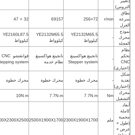
تغيير
لتروس)
طاق
رعة
r/min
72×256
69157
32 ⭐ 47
لغزل
موذج
YE2160L87.5
YE2132M65.5
YE2132M65.5
حرك
-
كيلوواط
كيلوواط
كيلوواط
لعجلة
ظام
حكم
نانجينغ هواكسينغ
نانجينغ هواكسينغ ‬
قوانغتشو CNC ‬
-
CN
‬Stepper system
نظام خدمة
stepping system
اختياري)
كل
غذية
-
محرك خطوة
محرك خطوة
محرك خطوة
اختياري)
حرك
10N.m
7.7N.m
7.7N.m
Nm
لتشغيل
بعاد
املة
حمية
ملم
2300X1900X1700
2500X1900X1700
3000X2300X2500
طول ×
رض ×