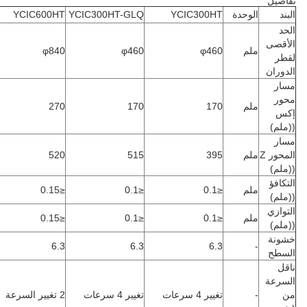
فاصيل
لبند
الوحدة
YCIC300HT
YCIC300HT-GLQ
YCIC600HT
لحد
لأقصى
ملم
φ460
φ460
φ840
قطر
لدوران
سار
حور
ملم
170
170
270
كس
(ملم)
سار
المحور Z
ملم
395
515
520
(ملم)
لتكافؤ
ملم
≤0.1
≤0.1
≤0.15
(ملم)
لتوازي
ملم
≤0.1
≤0.1
≤0.15
(ملم)
شونة
6.3
6.3
6.3
-
لسطح
اقل
لسرعة
ن
-
تغيير 4 سرعات
تغيير 4 سرعات
2 تغيير السرعة