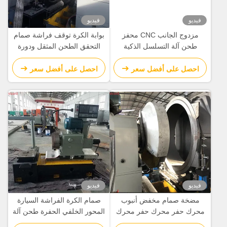
فيديو
فيديو
مزدوج الجانب CNC محفز
بوابة الكرة توقف فراشة صمام
طحن آلة التسلسل الذكية
التحقق الطحن المثقل ودورة
بالكامل الآلية
الجهاز الدوارة 50 R/Min
احصل على أفضل سعر
احصل على أفضل سعر
فيديو
فيديو
مضخة صمام مخفض أنبوب
صمام الكرة الفراشة السيارة
محرك حفر محرك حفر محرك
المحور الخلفي الحفرة طحن آلة
تحويل آلة CNC آلة الدوائر
تحويل / طاحونة تحويل Cnc