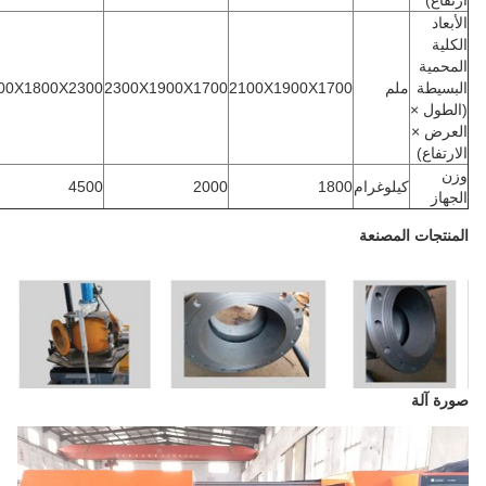
رتفاع)
لأبعاد
لكلية
لمحمية
لبسيطة
ملم
2100X1900X1700
2300X1900X1700
2700X1800X2300
الطول ×
لعرض ×
لارتفاع)
زن
كيلوغرام
1800
2000
4500
لجهاز
لمنتجات المصنعة
ورة آلة