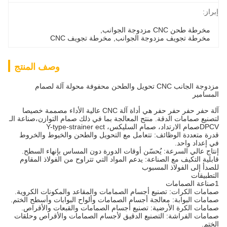
براز:
مخرطة طحن CNC مزدوجة الجوانب
, 
مخرطة تجويف مزدوجة الجوانب
, 
مخرطة تجويف CNC
وصف المنتج
مزدوجة الجانب CNC تحويل والطحن محفوفة محولة آلة لصمام
لمسامير
آلة حفر حفر حفر حفر هي أداة آلة CNC عالية الأداء مصممة خصيصا
تصنيع صمامات الدقة. منتج المعالجة بما في ذلك صمام التوازن،صناعة الـ
ام الارتداد، صمام السليكس، Y-type-strainer ect
درة متعددة الوظائف: تتعامل مع التحويل والطحن والخيوط والخروط
ي إعداد واحد.
نتاج عالي السرعة: يُحسّن أوقات الدورة دون المساس بإنهاء السطح.
ابلية التكيف مع الصناعة: يدعم المواد التي تتراوح من الفولاذ المقاوم
لصدأ إلى الفولاذ المسبوب
لتطبيقات
لصمامات
مامات الكرات: تصنيع أجسام الصمامات والمقاعد والمكونات الكروية.
مامات البوابة: معالجة أجسام الصمامات وألواح البوابات وأسطح الختم.
مامات الكرة الأرضية: تصنيع أجسام الصمامات والقبعات والأقراص.
مامات الفراشة: التصنيع الدقيق لأجسام الصمامات والأقراص وحلقات
لختم.