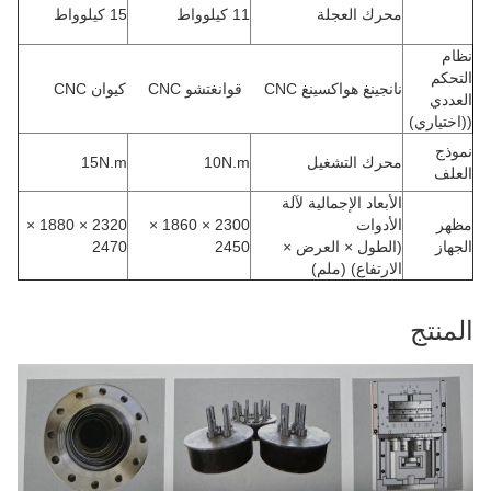
محرك العجلة
11 كيلوواط
15 كيلوواط
نظام
التحكم
نانجينغ هواكسينغ CNC
قوانغتشو CNC
كيوان CNC
العددي
((اختياري)
نموذج
محرك التشغيل
10N.m
15N.m
العلف
الأبعاد الإجمالية لآلة
مظهر
الأدوات
2300 × 1860 ×
2320 × 1880 ×
الجهاز
(الطول × العرض ×
2450
2470
الارتفاع) (ملم)
المنتج