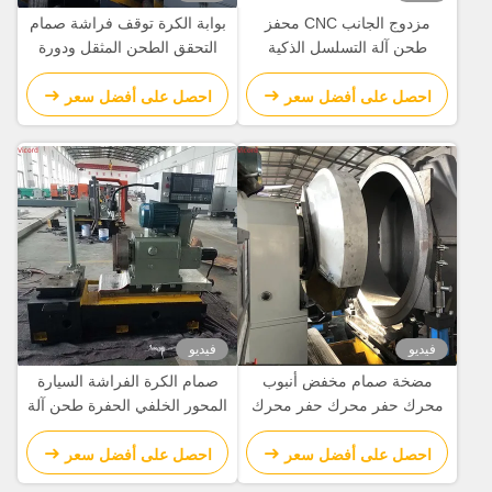
مزدوج الجانب CNC محفز
بوابة الكرة توقف فراشة صمام
لة التسلسل الذكية
التحقق الطحن المثقل ودورة
بالكامل الآلية
الجهاز الدوارة 50 R/Min
على أفضل سعر
احصل على أفضل سعر
فيديو
صمام مخفض أنبوب
صمام الكرة الفراشة السيارة
فر محرك حفر محرك
المحور الخلفي الحفرة طحن آلة
لة الدوائر
تحويل / طاحونة تحويل Cnc
على أفضل سعر
احصل على أفضل سعر