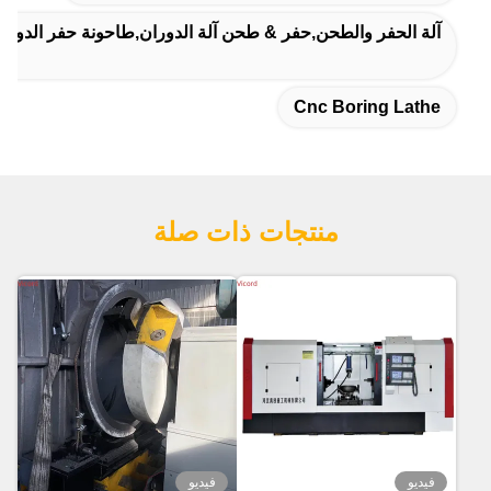
فر والطحن,حفر & طحن آلة الدوران,طاحونة حفر الدوارة
Cnc Boring
منتجات ذات صلة
فيديو