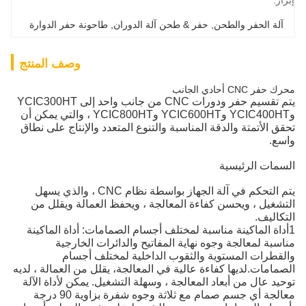
والطحن
, 
حفر & طحن آلة الدوران
, 
طاحونة حفر الدوارة
وصف المنتج
يتم تقسيم حفر ودورات CNC من جانب واحد إلى YCIC300HT
وYCIC400HT وYCIC600HT وYCIC800HT ، والتي يمكن أن
 والدقة المناسبة والتنوع المتعدد والإنتاج على نطاق
يسية
يتم التحكم في آلة الجهاز بواسطة نظام CNC ، والذي يسهل
يحسن كفاءة المعالجة ، ويحفظ العمالة ويقلل من
كينة مناسبة لمختلف أجسام الصمامات: أداة الماكينة
جة وجوه نهاية المفاتيح والدائرات الخارجية
مستوية والثقوب الداخلية لمختلف أجسام
ها كفاءة عالية في المعالجة، يقلل من العمالة ، لديه
 أبعاد المعالجة ، وسهلة التشغيل. يمكن لأداة الآلة
معالجة أي جسم صمام مع ثلاثة وجوه شفرة بزاوية 90 درجة