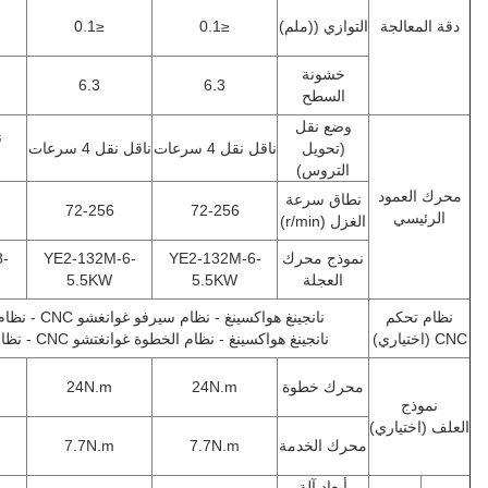
ة
التوازي ((ملم)
≤0.1
≤0.1
≤0.15
خشونة
6.3
6.3
6.3
السطح
وضع نقل
ناقل نقل ذو
(تحويل
ناقل نقل 4 سرعات
ناقل نقل 4 سرعات
سرعات 2
التروس)
د
نطاق سرعة
32-47
72-256
72-256
الغزل (r/min)
نموذج محرك
YE2-132M-6-
YE2-132M-6-
YE2-160L-8-
العجلة
5.5KW
5.5KW
7.5KW
نانجينغ هواكسينغ - نظام سيرفو غوانغشو CNC - نظام سيرفو
نانجينغ هواكسينغ - نظام الخطوة غوانغتشو CNC - نظام الخطوة
محرك خطوة
24N.m
24N.m
35N.m
ري)
محرك الخدمة
7.7N.m
7.7N.m
10N.m
أبعاد آلة