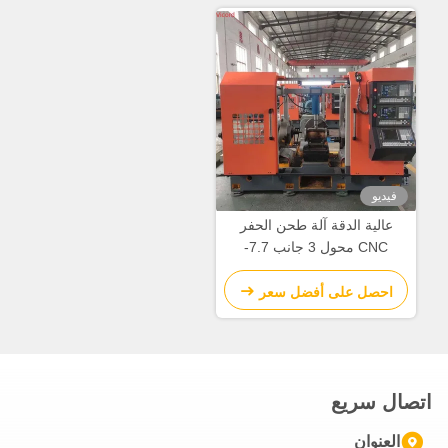
الدقة آلة طحن الحفر
CNC محول 3 جانب 7.7-
مة
على أفضل سعر
يع