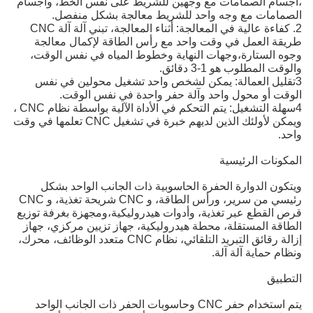
مامات مع وجهين للشريط على نفس الخط، وأجسام
ع وجه واحد للشريط معالجة بشكل منفصل.
2. كفاءة عالية في المعالجة: أثناء المعالجة، تبني آلة آلة CNC
ل في وقت واحد مع رأس الطاقة لإكمال معالجة
ة،وجهات النهاية وخطوط المياه في نفس الوقت،
و 1-3 دقائق.
عمالة: يمكن لشخص واحد تشغيل محولين في نفس
ول واحد وآلة حفر واحدة في نفس الوقت.
4سهلة التشغيل: يتم التحكم في الأداة الآلية بواسطة نظام CNC ،
ويمكن لأولئك الذين لديهم خبرة في تشغيل CNC تعلمها في وقت
رئيسية
ارة الحفرة الحاسوبية ذات الجانب الواحد بشكل
رئيسي من سرير، ورأس الطاقة، و CNC شريحة تغذية، و CNC
بر تغذية، وأدوات هيدروليكية،ومجهزة بغرفة توزيع
تقلة، محطة هيدروليكية، جهاز تزيين مركزي، جهاز
إزالة رقائق التبريد التلقائي، نظام CNC متعدد الوظائف، محرك،
آلة آلة.
يتم استخدام حفر CNC وحاسوبات الحفر ذات الجانب الواحد