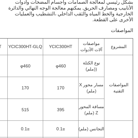
 لمعالجة الصمامات وأجسام المضخات وأدوات
ارف الحريق. يمكنهم معالجة الوجه النهائي والدائرة
لخط المياه والثقب الداخلي ،التشطيب والعمليات
القطعة.
مواصفات
YCIC600HT
YCIC300HT-GLQ
YCIC300HT
آلات الأدوات
نوع الكتلة
φ840
φ460
φ460
((ملم)
مسار محور X
270
170
170
(ملم)
مسافة المحور
520
515
395
Z (ملم)
التجانس
(ملم)
≤0.1
≤0.1
≤0.15